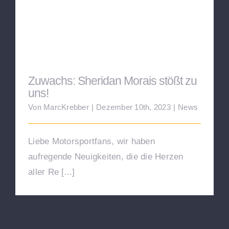
Blog
Zuwachs: Sheridan Morais stößt zu uns!
Zuwachs: Sheridan Morais stößt zu
uns!
Von
MarcKrebber
|
Dezember 10th, 2023
|
News
Liebe Motorsportfans, wir haben
aufregende Neuigkeiten, die die Herzen
aller Re [...]